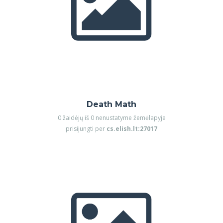
Death Math
0 žaidėjų iš 0 nenustatyme žemėlapyje
prisijungti per
cs.elish.lt:27017