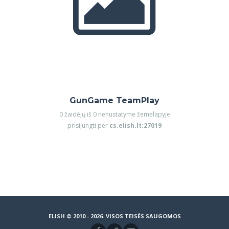
GunGame TeamPlay
0 žaidėjų iš 0 nenustatyme žemėlapyje
prisijungti per
cs.elish.lt:27019
ELISH © 2010 - 2026. VISOS TEISĖS SAUGOMOS