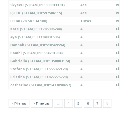
SkyeeD (STEAM_0:0:303311181)
Ace
wh
F) LOL (STEAM_0:0:597586115)
Ace
ww
LEDAI (78.58.134.180)
Tuzas
wh
Kate (STEAM_0:0:1785396244)
Â
Flood
Aya (STEAM_0:0:1184031536)
Â
Flood
Hannah (STEAM_0:0:510569594)
Â
Flood
Bambi (STEAM_0:0:564231984)
Â
Flood
Gabriella (STEAM_0:0:1358883174)
Â
Flood
Stefana (STEAM_0:0:1555322120)
Â
Flood
Cristina (STEAM_0:0:1827275720)
Â
Flood
catherine (STEAM_0:0:1433090657)
Â
Flood
…
8
« Pirmas
‹ Praeitas
4
5
6
7