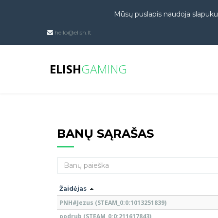
Mūsų puslapis naudoja slapukus
hello@elish.lt
ELISH
GAMING
BANŲ SĄRAŠAS
Žaidėjas
PNH#Jezus (STEAM_0:0:1013251839)
podrub (STEAM_0:0:211617843)