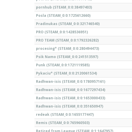
pornhub (STEAM_0:0:38497403)
Posla (STEAM_0:0:1725612660)
Pradinukas (STEAM_0:0:321746540)
PRO (STEAM_0:0:1428536951)
PRO TEAM (STEAM_0:0:1792326282)
procesing* (STEAM_0:0:280494473)
Psik Namo (STEAM_0:0:241513597)
Punk (STEAM_0:0:1721119585)
Pykaciu* (STEAM_0:0:2120061534)
Radhwan-isis (STEAM_0:0:1780957161)
Radhwan-isis (STEAM_0:0:1677297434)
Radhwan-isis (STEAM_0:0:1653000433)
Radhwan-isis (STEAM_0:0:351650947)
redeak (STEAM_0:0:1655177447)
Remis (STEAM_0:0:765960503)
Retired from League (STEAM_0:1:1647957)