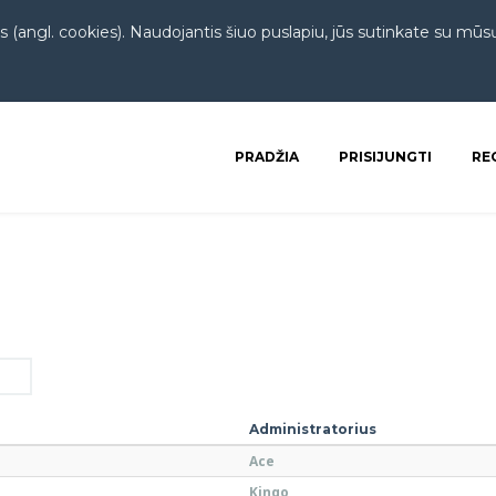
 (angl. cookies). Naudojantis šiuo puslapiu, jūs sutinkate su mū
PRADŽIA
PRISIJUNGTI
RE
Administratorius
Ace
Kinqo