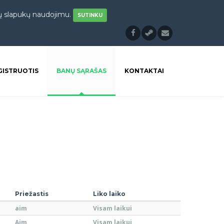
sų slapukų naudojimu.
SUTINKU
GISTRUOTIS
BANŲ SĄRAŠAS
KONTAKTAI
Priežastis
Liko laiko
aim
Visam laikui
Aim
Visam laikui